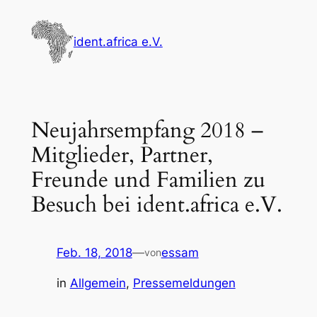
Zum
Inhalt
ident.africa e.V.
springen
Neujahrsempfang 2018 –
Mitglieder, Partner,
Freunde und Familien zu
Besuch bei ident.africa e.V.
Feb. 18, 2018
—
essam
von
in
Allgemein
, 
Pressemeldungen