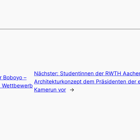
Nächster:
Studentinnen der RWTH Aachen 
ür Boboyo –
Architekturkonzept dem Präsidenten der 
em Wettbewerb
Kamerun vor
→