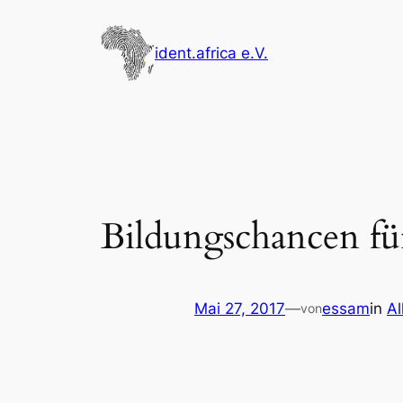
Zum
Inhalt
ident.africa e.V.
springen
Bildungschancen fü
Mai 27, 2017
—
essam
in
Al
von