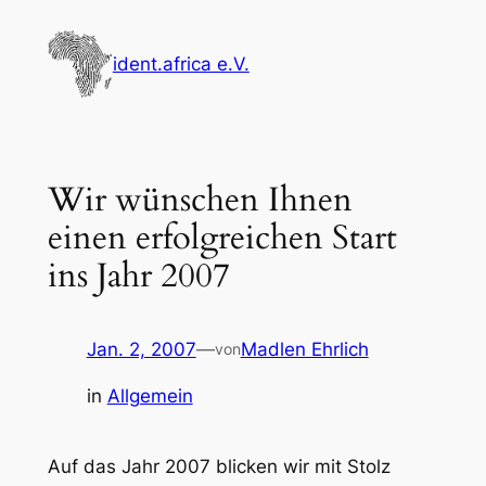
Zum
Inhalt
ident.africa e.V.
springen
Wir wünschen Ihnen
einen erfolgreichen Start
ins Jahr 2007
Jan. 2, 2007
—
Madlen Ehrlich
von
in
Allgemein
Auf das Jahr 2007 blicken wir mit Stolz