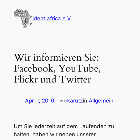
Zum
Inhalt
ident.africa e.V.
springen
Wir informieren Sie:
Facebook, YouTube,
Flickr und Twitter
Apr. 1, 2010
—
karutz
in
Allgemein
von
Um Sie jederzeit auf dem Laufenden zu
halten, haben wir neben unserer