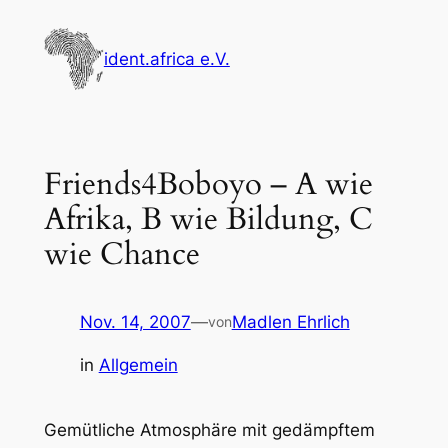
Zum
Inhalt
ident.africa e.V.
springen
Friends4Boboyo – A wie
Afrika, B wie Bildung, C
wie Chance
Nov. 14, 2007
—
Madlen Ehrlich
von
in
Allgemein
Gemütliche Atmosphäre mit gedämpftem