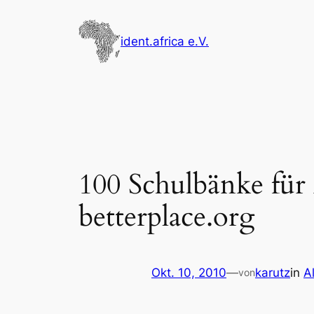
Zum
Inhalt
ident.africa e.V.
springen
100 Schulbänke für
betterplace.org
Okt. 10, 2010
—
karutz
in
A
von