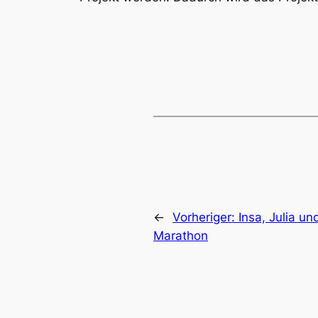
←
Vorheriger:
Insa, Julia un
Marathon