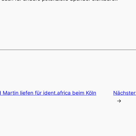
d Martin liefen für ident.africa beim Köln
Nächster
→