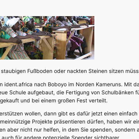
m staubigen Fußboden oder nackten Steinen sitzen müss
 ident.africa nach Boboyo im Norden Kameruns. Mit dabe
eue Schule aufgebaut, die Fertigung von Schulbänken fü
gekauft und bei einem großen Fest verteilt.
rstützen wollen, dann gibt es dafür jetzt einen einfac
eimeinnützige Projekte präsentieren dürfen, haben wir ei
n aber nicht nur helfen, in dem Sie spenden, sondern a
 auch für andere potenzielle Spender sichtbarer.