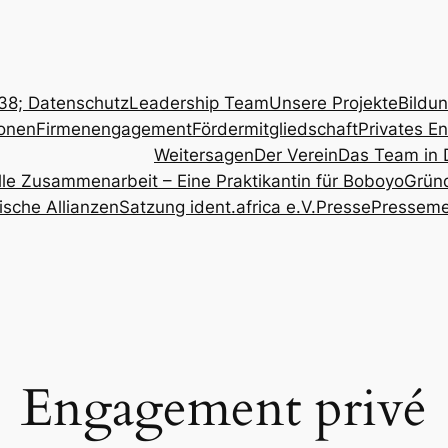
8; Datenschutz
Leadership Team
Unsere Projekte
Bildu
onen
Firmenengagement
Fördermitgliedschaft
Privates E
Weitersagen
Der Verein
Das Team in 
relle Zusammenarbeit – Eine Praktikantin für Boboyo
Grün
ische Allianzen
Satzung ident.africa e.V.
Presse
Pressem
Engagement privé