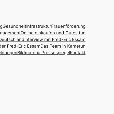
ng
Gesundheit
Infrastruktur
Frauenförderung
ngagement
Online einkaufen und Gutes tun
Deutschland
Interview mit Fred-Eric Essam
der Fred-Eric Essam
Das Team in Kamerun
eldungen
Bildmaterial
Pressespiegel
Kontakt