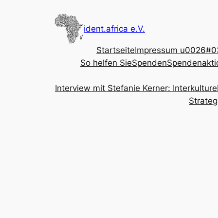
Skip
to
ident.africa e.V.
content
Startseite
Impressum u0026#03
So helfen Sie
Spenden
Spendenakti
Interview mit Stefanie Kerner: Interkultu
Strateg